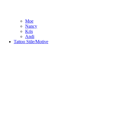
Moe
Nancy
Kris
Andi
Tattoo Stile/Motive